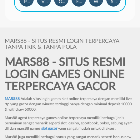
Plinko
Video Poker
Gold Rush: Boomers
Egypt Hilo
Wheel
Steampunk 2
MARS88 - SITUS RESMI LOGIN TERPERCAYA
TANPA TRIK & TANPA POLA
MARS88 - SITUS RESMI
LOGIN GAMES ONLINE
TERPERCAYA GACOR
MARS88
Adalah situs login games slot online terpercaya dengan memiliki live
rtp yang gacor dengan winrate tertinggi hanya dengan minimal deposit 10000
& withdraw 50000.
Mars88 agent terpercaya games online terpercaya memiliki berbagai jenis
permainan sangat menarik seperti slot, casino, sportbook, poker, sabung ayam
dll dan mars88 games
slot gacor
yang sangat mudah untuk di akses .
Mars88 juga memiliki berbagai bonus yang sangat menarik seperti bonus new