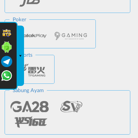
Poker
E-Sports
Sabung Ayam