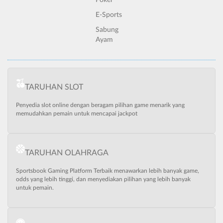
E-Sports
Sabung
Ayam
TARUHAN SLOT
Penyedia slot online dengan beragam pilihan game menarik yang
memudahkan pemain untuk mencapai jackpot
TARUHAN OLAHRAGA
Sportsbook Gaming Platform Terbaik menawarkan lebih banyak game,
odds yang lebih tinggi, dan menyediakan pilihan yang lebih banyak
untuk pemain.