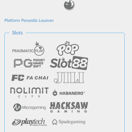
Platform Penyedia Layanan
Slots