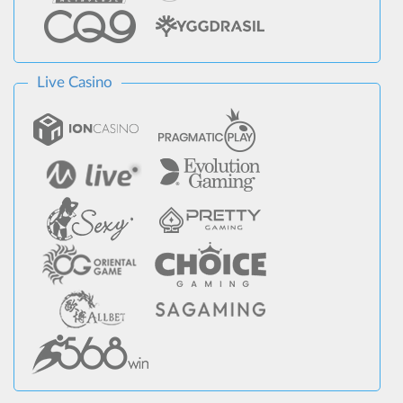
Live Casino