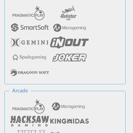
Arcade