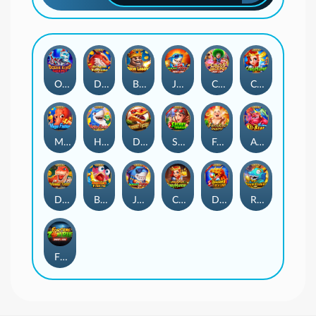
Ocean King Jackpot
Dragon Fortune
Boom Legend
Jackpot Fishing 2
Circus Jackpot
Crazy Hunter
Mega Fishing
Happy Fishing
Dinosaur Tycoon II
Secret Treasure
Fortune King Jackpot
All-star Fishing
Dinosaur Tycoon
Bombing Fishing
Jackpot Fishing
Crazy Hunter 2
Dragon Treasure
Royal Fishing
FORTUNE ZOMBIE