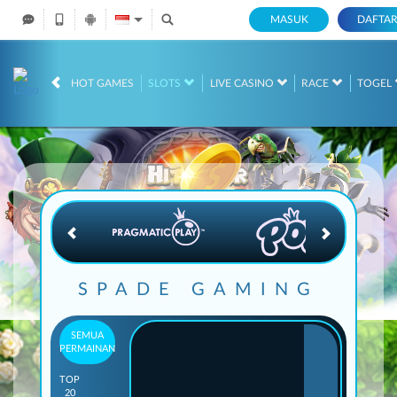
MASUK
DAFTA
IDR
12,686,765,
HOT GAMES
SLOTS
LIVE CASINO
RACE
TOGEL
SPADE GAMING
SEMUA
PERMAINAN
TOP
20