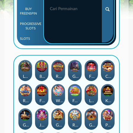
BUY
FREENSPIN
PROGRESSIVE
SLOTS
SLOTS
Legacy of Kong Maxways
888
Royale House
Gold Panther Maxways
Fiery Sevens Exclusive
Clash of the Giants
Royale Vegas
Fiery Sevens
Wild Wet Win
Farmland Frenzy Maxways
Legendary Beasts Saga
King Pharaoh
Golden Lotus SE
Jokers Treasure Exclusive
Going Bananas Inc
Royal Katt
Gold Rush Cowboys
Poker Ways