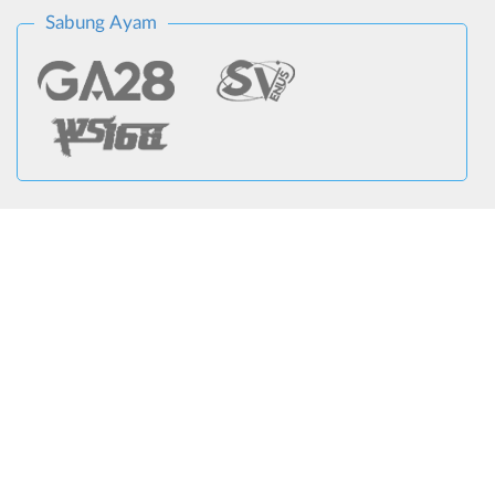
Sabung Ayam