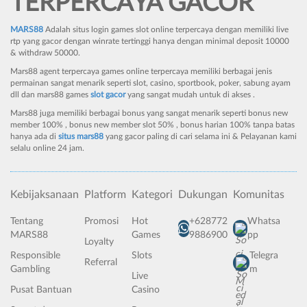
TERPERCAYA GACOR
MARS88
Adalah situs login games slot online terpercaya dengan memiliki live
rtp yang gacor dengan winrate tertinggi hanya dengan minimal deposit 10000
& withdraw 50000.
Mars88 agent terpercaya games online terpercaya memiliki berbagai jenis
permainan sangat menarik seperti slot, casino, sportbook, poker, sabung ayam
dll dan mars88 games
slot gacor
yang sangat mudah untuk di akses .
Mars88 juga memiliki berbagai bonus yang sangat menarik seperti bonus new
member 100% , bonus new member slot 50% , bonus harian 100% tanpa batas
hanya ada di
situs mars88
yang gacor paling di cari selama ini & Pelayanan kami
selalu online 24 jam.
Kebijaksanaan
Platform
Kategori
Dukungan
Komunitas
Tentang
Promosi
Hot
+628772
Whatsa
MARS88
Games
9886900
pp
Loyalty
Responsible
Slots
Telegra
Referral
Gambling
m
Live
Pusat Bantuan
Casino