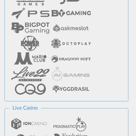
Live Casino