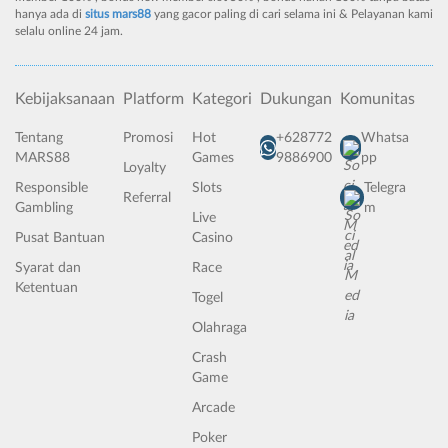
hanya ada di
situs mars88
yang gacor paling di cari selama ini & Pelayanan kami
selalu online 24 jam.
Kebijaksanaan
Platform
Kategori
Dukungan
Komunitas
Tentang
Promosi
Hot
+628772
Whatsa
MARS88
Games
9886900
pp
Loyalty
Responsible
Slots
Telegra
Referral
Gambling
m
Live
Pusat Bantuan
Casino
Syarat dan
Race
Ketentuan
Togel
Olahraga
Crash
Game
Arcade
Poker