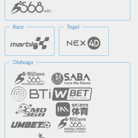
Race
Togel
Olahraga