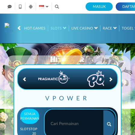
MASUK
DAFTA
IDR
12,663,762,
HOT GAMES
SLOTS
LIVE CASINO
RACE
TOGEL
VPOWER
SEMUA
PERMAINAN
SLOTS
TOP
20