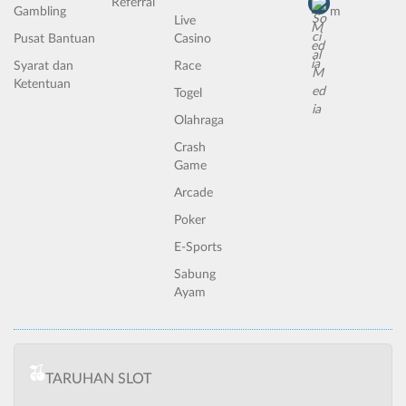
Referral
Gambling
m
Live
Pusat Bantuan
Casino
Syarat dan
Race
Ketentuan
Togel
Olahraga
Crash
Game
Arcade
Poker
E-Sports
Sabung
Ayam
TARUHAN SLOT