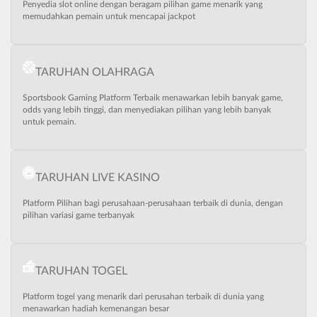
Penyedia slot online dengan beragam pilihan game menarik yang
memudahkan pemain untuk mencapai jackpot
TARUHAN OLAHRAGA
Sportsbook Gaming Platform Terbaik menawarkan lebih banyak game,
odds yang lebih tinggi, dan menyediakan pilihan yang lebih banyak
untuk pemain.
TARUHAN LIVE KASINO
Platform Pilihan bagi perusahaan-perusahaan terbaik di dunia, dengan
pilihan variasi game terbanyak
TARUHAN TOGEL
Platform togel yang menarik dari perusahan terbaik di dunia yang
menawarkan hadiah kemenangan besar