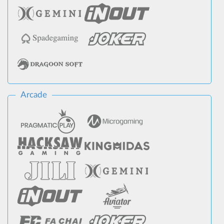
Arcade