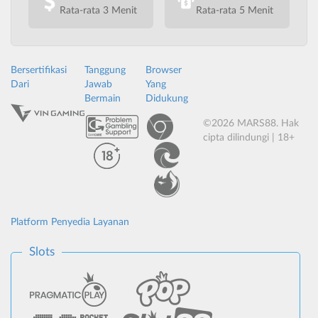
Rata-rata 3 Menit
Rata-rata 5 Menit
Bersertifikasi
Tanggung
Browser
Dari
Jawab
Yang
Bermain
Didukung
©2026 MARS88. Hak
cipta dilindungi | 18+
Platform Penyedia Layanan
Slots