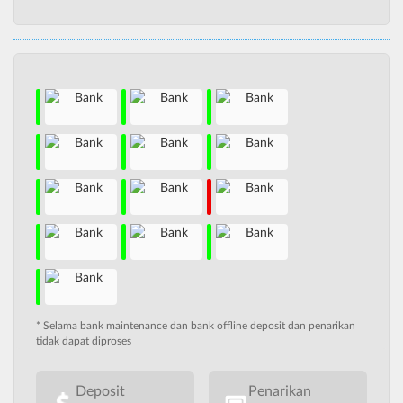
* Selama bank maintenance dan bank offline deposit dan penarikan
tidak dapat diproses
Deposit
Penarikan