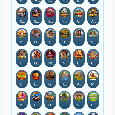
Peace&Long Life
Wild Chuco
ICELAND
Happy Prosperous
Laura
Water Margin
Rally
Striper Night
Sahara Gold
Fortune Panda
Golden Tour
Amazon
Prosperous Lions
Dragon
T-REX
Boy King
Top Gun
Sea Captain
Feng Shen
Dragon City
Wild Fox
NvXia
LongTengHuXiao2
Circus
Dragon Gold
Lucky Fortune
Glorious Rome
Triple Twister
African Wildlife
Magic Totem
Buffalo Gold
Fire of Route 66
Highway King
GoldenTree
5 Kings
Irish Luck