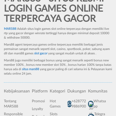
LOGIN GAMES ONLINE
TERPERCAYA GACOR
MARS88
Adalah situs login games slot online terpercaya dengan memiliki live
rtp yang gacor dengan winrate tertinggi hanya dengan minimal deposit 10000
& withdraw 50000.
Mars88 agent terpercaya games online terpercaya memiliki berbagai jenis
permainan sangat menarik seperti slot, casino, sportbook, poker, sabung ayam
dll dan mars88 games
slot gacor
yang sangat mudah untuk di akses .
Mars88 juga memiliki berbagai bonus yang sangat menarik seperti bonus new
member 100% , bonus new member slot 50% , bonus harian 100% tanpa batas
hanya ada di
situs mars88
yang gacor paling di cari selama ini & Pelayanan kami
selalu online 24 jam.
Kebijaksanaan
Platform
Kategori
Dukungan
Komunitas
Tentang
Promosi
Hot
+628772
Whatsa
MARS88
Games
9886900
pp
Loyalty
Responsible
Slots
Telegra