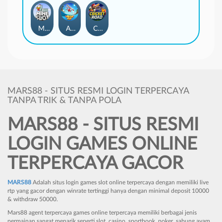
Mine Slot
AviaFly
Cricket Road
MARS88 - SITUS RESMI LOGIN TERPERCAYA
TANPA TRIK & TANPA POLA
MARS88 - SITUS RESMI
LOGIN GAMES ONLINE
TERPERCAYA GACOR
MARS88
Adalah situs login games slot online terpercaya dengan memiliki live
rtp yang gacor dengan winrate tertinggi hanya dengan minimal deposit 10000
& withdraw 50000.
Mars88 agent terpercaya games online terpercaya memiliki berbagai jenis
permainan sangat menarik seperti slot, casino, sportbook, poker, sabung ayam