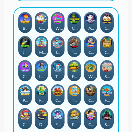
BalloniX
Chicken Road Ice
Wheel
Chicken vs Zombies
AVIA FLY 2
Chicken Road Bonus
Jumper
MegaBlock
Topo Mole
Twist San Quentin
Crash
Chicken Banana
Cryptos
Limbo
Twist X-mas
Frog Jump
Wheel Out
SugarDaddy
Pengu Sport
Frog Road
Chicken Shoot
Tower
Chicken Road Gold
Fish Road
Chicken Road Race
Diver
Fish Boom
Penalty Nations Cup
Chicken Road Vegas
Squid Gamebler