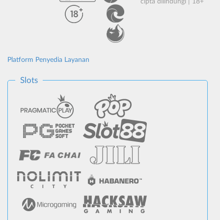
cipta dilindungi | 18+
Platform Penyedia Layanan
Slots