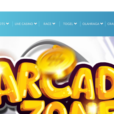
OTS
LIVE CASINO
RACE
TOGEL
OLAHRAGA
CRA