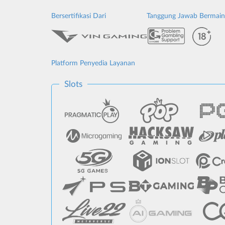
Bersertifikasi Dari
Tanggung Jawab Bermain
Platform Penyedia Layanan
Slots