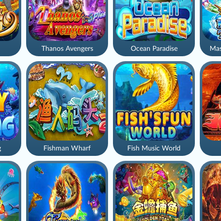
Thanos Avengers
Ocean Paradise
Mas
g
Fishman Wharf
Fish Music World