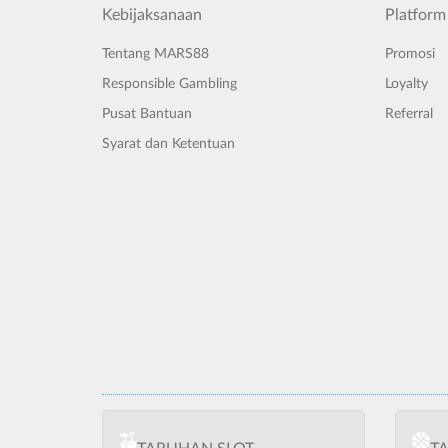
Kebijaksanaan
Platform
Tentang MARS88
Promosi
Responsible Gambling
Loyalty
Pusat Bantuan
Referral
Syarat dan Ketentuan