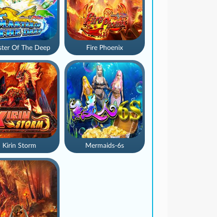
ter Of The Deep
Fire Phoenix
Kirin Storm
Mermaids-6s