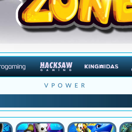
VPOWER