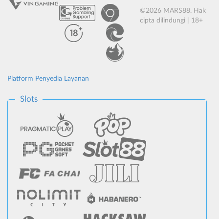
©2026 MARS88. Hak
cipta dilindungi | 18+
Platform Penyedia Layanan
Slots