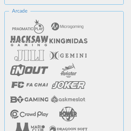
Arcade