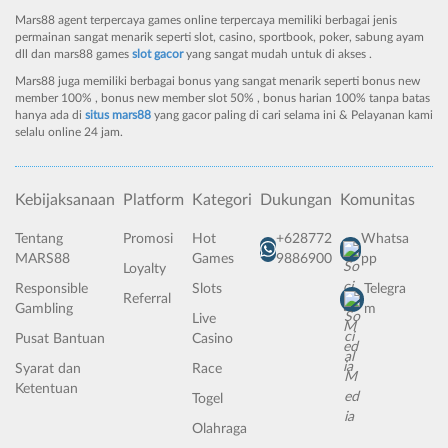
Mars88 agent terpercaya games online terpercaya memiliki berbagai jenis
permainan sangat menarik seperti slot, casino, sportbook, poker, sabung ayam
dll dan mars88 games
slot gacor
yang sangat mudah untuk di akses .
Mars88 juga memiliki berbagai bonus yang sangat menarik seperti bonus new
member 100% , bonus new member slot 50% , bonus harian 100% tanpa batas
hanya ada di
situs mars88
yang gacor paling di cari selama ini & Pelayanan kami
selalu online 24 jam.
Kebijaksanaan
Platform
Kategori
Dukungan
Komunitas
Tentang
Promosi
Hot
+628772
Whatsa
MARS88
Games
9886900
pp
Loyalty
Responsible
Slots
Telegra
Referral
Gambling
m
Live
Pusat Bantuan
Casino
Syarat dan
Race
Ketentuan
Togel
Olahraga