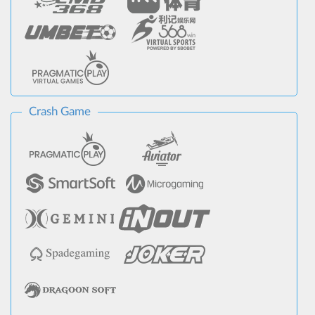
Crash Game