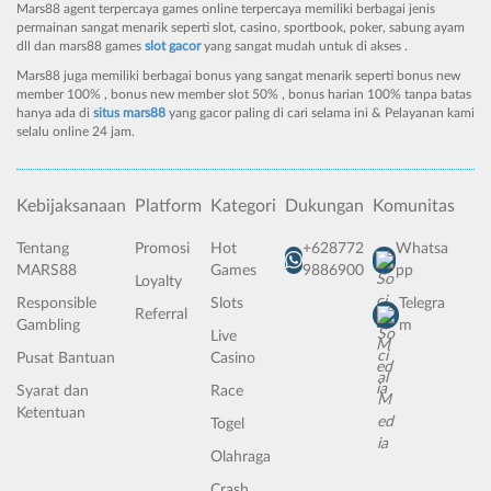
Mars88 agent terpercaya games online terpercaya memiliki berbagai jenis
permainan sangat menarik seperti slot, casino, sportbook, poker, sabung ayam
dll dan mars88 games
slot gacor
yang sangat mudah untuk di akses .
Mars88 juga memiliki berbagai bonus yang sangat menarik seperti bonus new
member 100% , bonus new member slot 50% , bonus harian 100% tanpa batas
hanya ada di
situs mars88
yang gacor paling di cari selama ini & Pelayanan kami
selalu online 24 jam.
Kebijaksanaan
Platform
Kategori
Dukungan
Komunitas
Tentang
Promosi
Hot
+628772
Whatsa
MARS88
Games
9886900
pp
Loyalty
Responsible
Slots
Telegra
Referral
Gambling
m
Live
Pusat Bantuan
Casino
Syarat dan
Race
Ketentuan
Togel
Olahraga
Crash