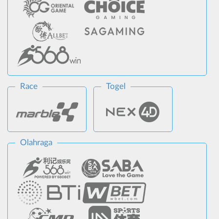
Race
Togel
Olahraga