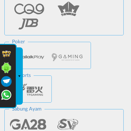
Poker
E-Sports
Sabung Ayam