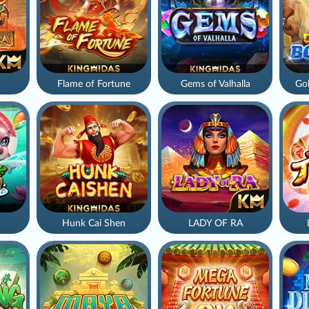
Flame of Fortune
Gems of Valhalla
Go
h
Hunk Cai Shen
LADY OF RA