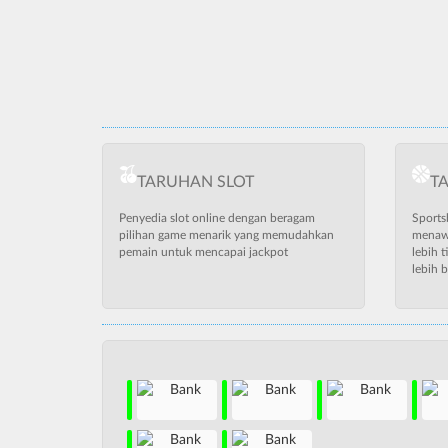
TARUHAN SLOT
T
Penyedia slot online dengan beragam
Sports
pilihan game menarik yang memudahkan
menawa
pemain untuk mencapai jackpot
lebih 
lebih 