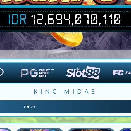
IDR
12,694,070,110
KING MIDAS
TOP 20