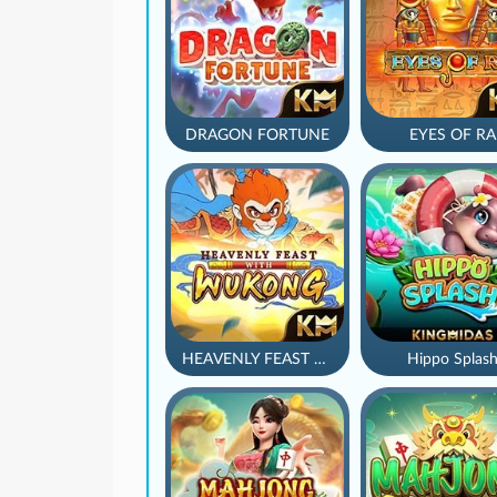
DRAGON FORTUNE
EYES OF RA
HEAVENLY FEAST WITH WUKONG
Hippo Splas