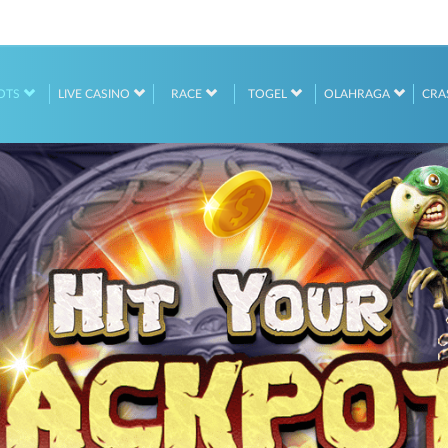
OTS
LIVE CASINO
RACE
TOGEL
OLAHRAGA
CRA