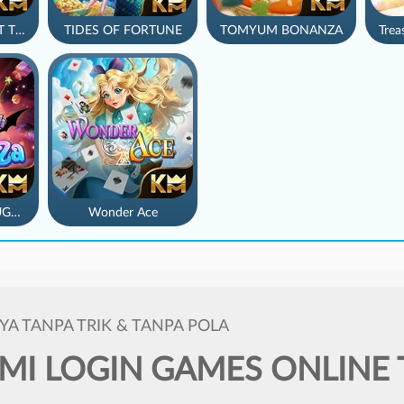
THE BIG THE FAT THE UGLY
TIDES OF FORTUNE
TOMYUM BONANZA
WILD WITCH SUGAR BONANZA
Wonder Ace
YA TANPA TRIK & TANPA POLA
SMI LOGIN GAMES ONLINE