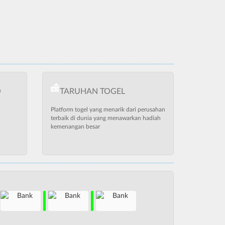
O
TARUHAN TOGEL
Platform togel yang menarik dari perusahan
terbaik di dunia yang menawarkan hadiah
kemenangan besar