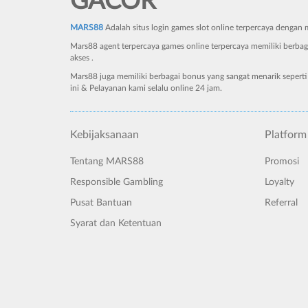
GACOR
MARS88
Adalah situs login games slot online terpercaya dengan
Mars88 agent terpercaya games online terpercaya memiliki berbag
akses .
Mars88 juga memiliki berbagai bonus yang sangat menarik seper
ini & Pelayanan kami selalu online 24 jam.
Kebijaksanaan
Platform
Tentang MARS88
Promosi
Responsible Gambling
Loyalty
Pusat Bantuan
Referral
Syarat dan Ketentuan