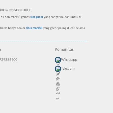
 10000 & withdraw 50000.
am dll dan mars88 games
slot gacor
yang sangat mudah untuk di
batas hanya ada di
situs mars88
yang gacor paling di cari selama
n
Komunitas
729886900
Whatsapp
Telegram