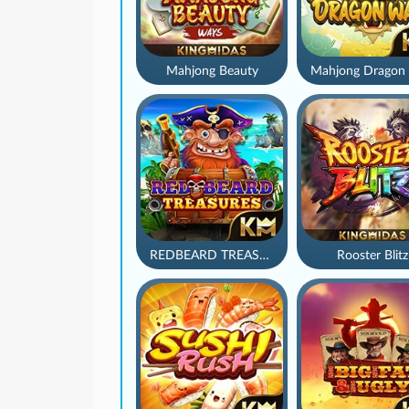
Mahjong Beauty
REDBEARD TREASURE
Rooster Blitz