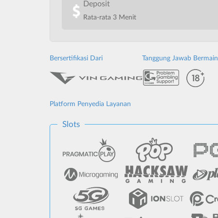
Deposit
Rata-rata 3 Menit
Bersertifikasi Dari
Tanggung Jawab Bermain
Platform Penyedia Layanan
Slots