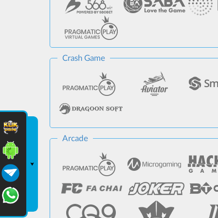
Crash Game
Arcade