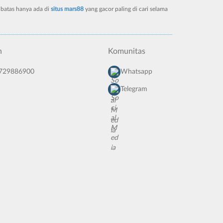
batas hanya ada di
situs mars88
yang gacor paling di cari selama
n
Komunitas
729886900
Whatsapp
Telegram