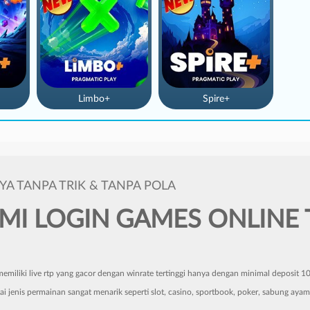
Limbo+
Spire+
YA TANPA TRIK & TANPA POLA
SMI LOGIN GAMES ONLINE
 memiliki live rtp yang gacor dengan winrate tertinggi hanya dengan minimal deposit
ai jenis permainan sangat menarik seperti slot, casino, sportbook, poker, sabung ay