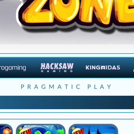
PRAGMATIC PLAY