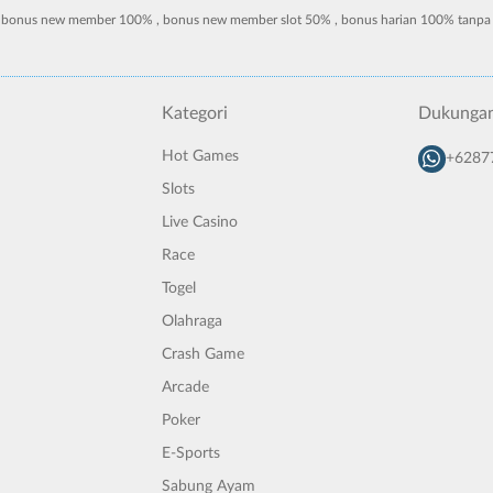
ti bonus new member 100% , bonus new member slot 50% , bonus harian 100% tanpa 
Kategori
Dukunga
Hot Games
+6287
Slots
Live Casino
Race
Togel
Olahraga
Crash Game
Arcade
Poker
E-Sports
Sabung Ayam