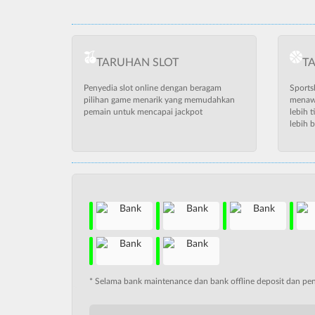
TARUHAN SLOT
T
Penyedia slot online dengan beragam
Sports
pilihan game menarik yang memudahkan
menawa
pemain untuk mencapai jackpot
lebih 
lebih 
* Selama bank maintenance dan bank offline deposit dan pen