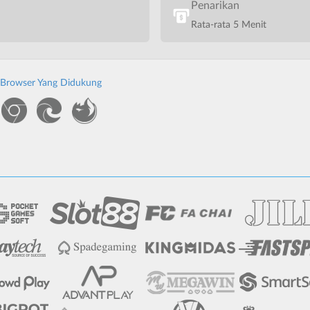
Penarikan
Rata-rata 5 Menit
Browser Yang Didukung