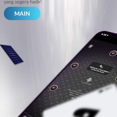
yang segera hadir!
MAIN