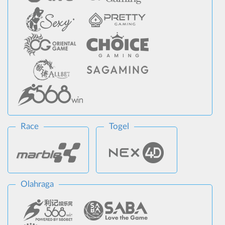
Race
Togel
Olahraga